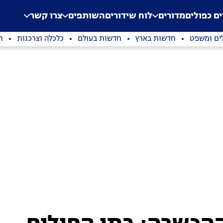
.
Application error: a clien
ים כפולים
מדורים
לוח שידורים
השותפים
צרו קשר
ים ומשפט
חדשות בארץ
חדשות בעולם
כלכלה וצרכנות
ת