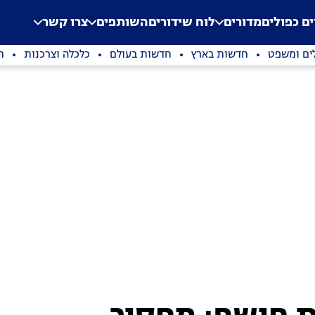
.
Application error: a clien
ים כפולים
מדורים
לוח שידורים
השותפים
צרו קשר
ים ומשפט
חדשות בארץ
חדשות בעולם
כלכלה וצרכנות
ת