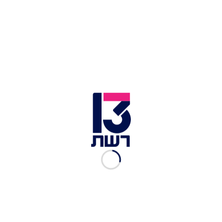
התחבורה בכביש החוף
צלם הטבע רועי גליץ | צילום: חדשות 13
דובי הקוטב הם הטורף היבשתי הגדול ביותר בעולם,
והזכרים שבהם מגיעים עד למשקל של 800 ק"ג.
לשאלת הרתיעה מצילום טורפים כל כך גדולים, השיב
גליץ: "לפעמים הדובים מתעצבנים, אך לעולם לא
אתקרב לאחד כזה". גליץ נשאל על התנוחות המיוחדות
בהן הוא "תופס" את הטורפים הצפוניים, והשיב: