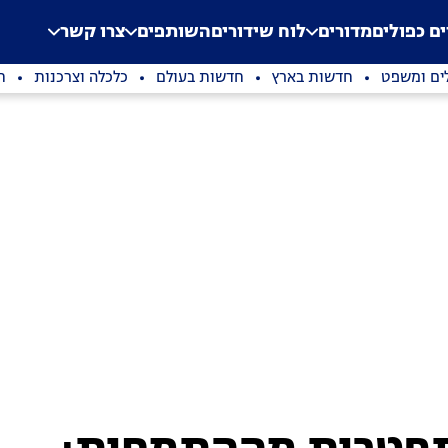
.
Application error: a clien
ים כפולים
מדורים
לוח שידורים
השותפים
צרו קשר
ים ומשפט
חדשות בארץ
חדשות בעולם
כלכלה וצרכנות
ת