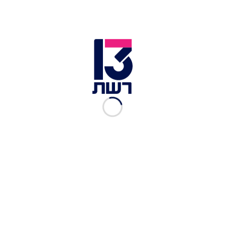
כתבות נוספות בחדשות 13 >>
שיא מתים ביממה בברזיל, שיא נדבקים בהודו:
הקורונה משתוללת
הקב"טים שמנעו את הפיגוע האווירי הגדול בתולדות
ישראל – מדברים
הכדורגל, הריאליטי, הזוגיות – והחיים בגיל 50: איציק
זוהר מדבר