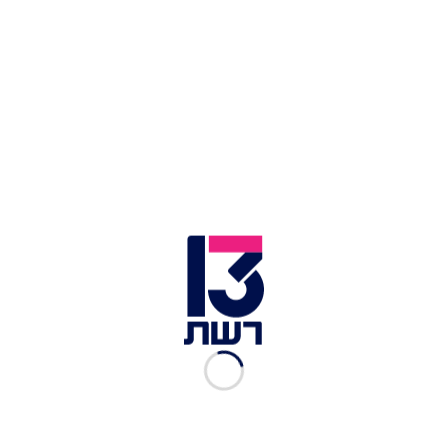
הפגם אינן שגרתיות ולא נכללות בסל הבריאות.
ההמלצה היא, עבור מי שבהיסטוריה המשפחתית שלו
קיימים מקרי התקף לב או מוות בגיל צעיר, ללכת
להיבדק.
עוד בחדשות 13:
שבועיים לאחר החתונה: צעיר מת מדום לב תוך כדי
אימון בחדר כושר
לאחר איחור של חודש: חיסוני השפעת הגיעו לקופות
החולים
מדינה בהקפאה: מה יהיה עתיד סל התרופות ללא
תקציב?