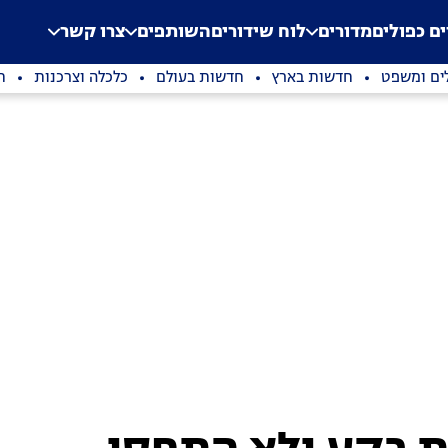
.
Application error: a clien
ים כפולים
מדורים
לוח שידורים
השותפים
צרו קשר
ים ומשפט
חדשות בארץ
חדשות בעולם
כלכלה וצרכנות
ת