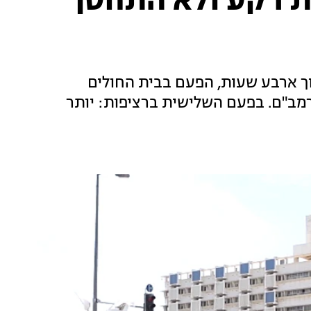
לות רקע ולא התחסן
וך ארבע שעות, הפעם בבית החולים
יותר מת קשיש בן 86 בביה"ח רמב"ם. בפעם השלישית ברציפות: יותר