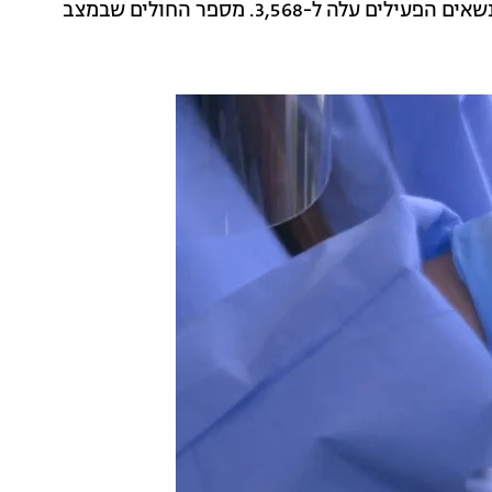
שבו מאובחנים יותר מ-500 נשאים חדשים. בכך, מניין הנשאים הפעילים עלה ל-3,568. מספר החולים שבמצב