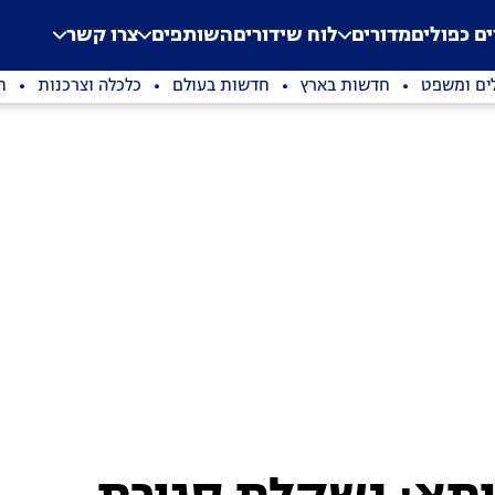
.
Application error: a clien
ים כפולים
מדורים
לוח שידורים
השותפים
צרו קשר
ים ומשפט
חדשות בארץ
חדשות בעולם
כלכלה וצרכנות
ת