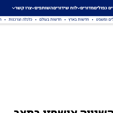
.
Application error: a clien
ים כפולים
מדורים
לוח שידורים
השותפים
צרו קשר
ים ומשפט
חדשות בארץ
חדשות בעולם
כלכלה וצרכנות
ת