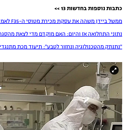
כתבות נוספות בחדשות 13 >>
ממשל ביידן משהה את עסקת מכירת מטוסי ה-F35 לאמירויות
נתוני התחלואה אז והיום: האם מוקדם מדי לצאת מהסגר
"נתנתק מהטכנולוגיה ונחזור לטבע": תיעוד מכת מתנגדי