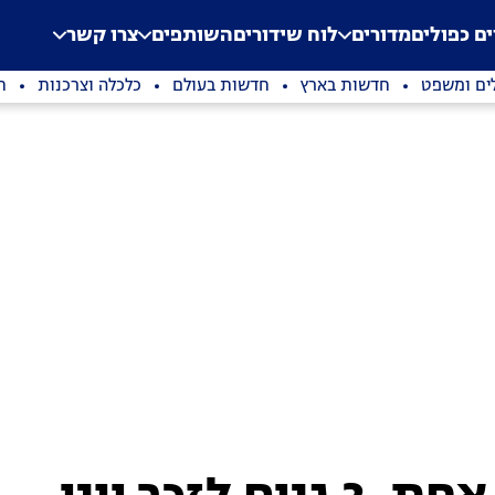
.
Application error: a clien
ים כפולים
מדורים
לוח שידורים
השותפים
צרו קשר
ים ומשפט
חדשות בארץ
חדשות בעולם
כלכלה וצרכנות
ת