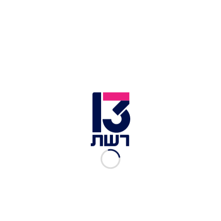
"כמה שיותר חזק"
עדויות מתיק 1000 חושפות: הקשר בין ראש המוסד
למילצ'ן ופאקר
אלן מור גודס, אשת תוכן, מתמחה ברשתות חברתיות ודניאלה
רייבנבך, בעלת משרד יחסי ציבור | צילום: חדשות 13