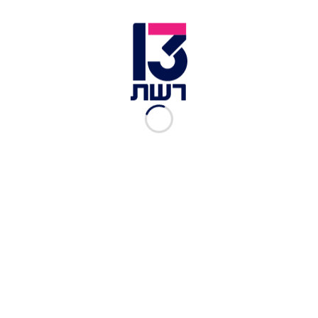
צילום תמונה ראשית: נועם ריבקין פנטון, פלאש 90
זמן צפייה: 01:54
משרד החינוך הודיע היום (רביעי) כי בשל שביתת
השלטון המקומי שתתקיים מחר, לא יתקיימו לימודים
בכל מוסדות החינוך ברשויות שישבתו - למעט החינוך
המיוחד.
בשלטון המקומי טוענים לפגיעה בתקציב ובסמכויות
של הרשויות המקומיות, ואומרים כי במסגרת התקציב
אין מענה לדרישותיהם לשיפור תנאי העסתקן של
הסייעות ולהוספת כיתות לימוד ברשויות המקומיות.
בין מסגרות החינוך שיושבתו גם גני העירייה למעט גני
החינוך המיוחד, הצהרונים בגנים וגם בבתי הספר,