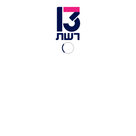
ארגון המורים הודיע הערב (שני) כי לנוכח "ההתנהלות
המזלזלת והמחפירה של משרד האוצר כלפי מורי
החינוך העל-יסודי וההצעות המשפילות והפוגעניות
של משרד האוצר למורים החליט ארגון המורים להחריף
את הצעדים: הלימודים מחר בשכבות י' ו-י"א ב-12
יישובים יחלו ב-12:00.
רשימת היישובים:
באקה אל גרביה, באר טוביה, באר יעקב, באר שבע,
בית אל, בית ברל ועמי אסף, בית ג׳אן, בית ירח, בית
שמש, ביתר עילית, בני ברק ובת ים.