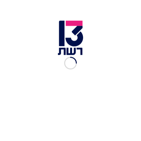
שר האוצר בצלאל סמוטריץ' בכנסת | צילום: יונתן זינדל, פלאש 90
שר האוצר בצלאל סמוטריץ' מסר: "טוב שהגענו
להסכמות, טוב שנמנעה שביתה, טוב שזה נעשה