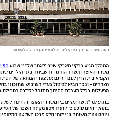
מטה משרד החינוך בירושלים | צילום: יונתן זינדל, פלאש 90
המהלך מגיע ברקע מאבקי שכר ולאחר שלפני שבוע
הושג
משרד האוצר ומשרד החינוך והשביתה בגני הילדים שתוכנ
הצדדים - ובכך הביא לביטול צעדי השיבוש שתוכננו בחל
הפעילות בכלל מערכת החינוך תתנהל כסדרה בתחילת ה
בנוגע למו"מ שהתקיים בין משרדי האוצר והחינוך לשלטון
במהלך היום סוכם כי יוחזרו 80% 
ויוקם צוות משותף בו ייקחו חלק מרכז השלטון המקומי ו