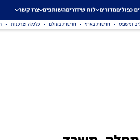
.
Application error: a clien
ים כפולים
מדורים
לוח שידורים
השותפים
צרו קשר
ים ומשפט
חדשות בארץ
חדשות בעולם
כלכלה וצרכנות
ת