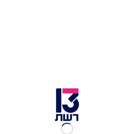
זמן צפייה: 01:08
אתמול נבחר העיתונאי והפרשן הפוליטי הוותיק
שלמה
נקדימון
לקבל את פרס ישראל לתקשורת, כאשר עד
כה נבחרו לקבל את הפרס 11 גברים ורק אישה אחת.
מפרטים חדשים שפורסמו הערב (שלישי) במהדורה
המרכזית מתוך הדיון הסגור של הוועדה, עולה כי חברי
הוועדה לבחירת מקבל הפרס דווקא רצו ואף ניסו
במכוון לבחור אישה, אך הדבר לא יצא לפועל.
ברשימה הקצרה היו לפחות חמש נשים מועמדות -
בהן העיתונאיות אילה חסון וקרן נויבך, ששמותיהן
פורסמו, ויחד איתן הייתה מועמדת גם אילנה דיין, אבל