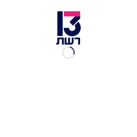
מטה משרד האוצר בירושלים | צילום: יונתן זינדל, פלאש 90
בין הצדדים יש בעיות אמון, שהתגברו עם הניסיון של
הממונה על השכר באוצר להמריד מורים ולבדוק אם יש
מורים שמוכנים לשבור שביתה, מה שהכעיס מאוד את
יו"ר ארגון המורים רן ארז. נותר רק לחכות ולראות אם
תגיע התקדמות משמעותית, וכרגע לא נראה שזהו
הכיוון, או שתגיע התערבות של ראש הממשלה בנימין