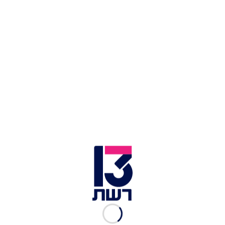
יו"ר ארגון המורים רן ארז | צילום: אבשלום ששוני, פלאש 90
ארגון המורים הודיע היום (חמישי) על המשך
המאבק:
הלימודים בעל-יסודיים יושבתו למשך
שעתיים ביום רביעי בשבוע הבא, 15 במאי 2024, למשך
שעתיים - מ-08:00-10:00.
יו"ר ארגון המורים רן ארז אמר: "לא נאפשר לאוצר
להפריט את מערכת החינוך ולהפוך את המורים לעובדי
קבלן".