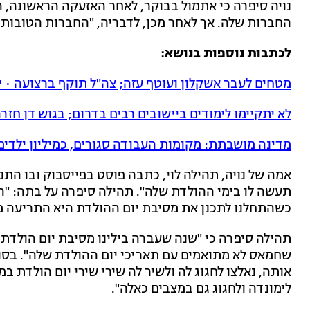
נויה סיפרה כי אתמול בבוקר, לאחר האזעקה הראשונה, 
החברות שלה. אך לאחר מכן, לדבריה, "החברות הטובות ב
לכתבות נוספות בנושא:
מטחים לעבר אשקלון ועוטף עזה; צה"ל תוקף ברצועה • י
לא יתקיימו לימודים ביישובים רבים בדרום; בגוש דן חזר
מדינה מושבתת: מקומות העבודה סגורים, כמיליון ילדים
אמה של נויה, תהילה לוי, כתבה פוסט בפייסבוק ובו הת
תעשה לו בימי ההולדת שלה". תהילה סיפרה על בתה: "היא
כשהתחלנו לתכנן את מסיבת יום ההולדת היא התריעה מ
תהילה סיפרה כי "שנה שעברה בילינו מסיבת יום הולדת 
שחמאס לא מתואמים עם תאריכי יום ההולדת שלה". בסופ
אותה, נאלצו לחגוג לה ולשיר לה שירי שירי יום הולדת ב
לימונדה ולחגוג גם במצבים כאלה".