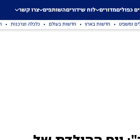
.
Application error: a clien
ים כפולים
מדורים
לוח שידורים
השותפים
צרו קשר
ים ומשפט
חדשות בארץ
חדשות בעולם
כלכלה וצרכנות
ת