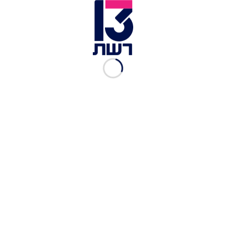
מהפער בשנת תשפ"ג.
בית ספר, אילוסטרציה | צילום: מיכאל גלעדי, פלאש 90
בהסתכלות על הקבוצות השונות, ניכרת עלייה בציוני