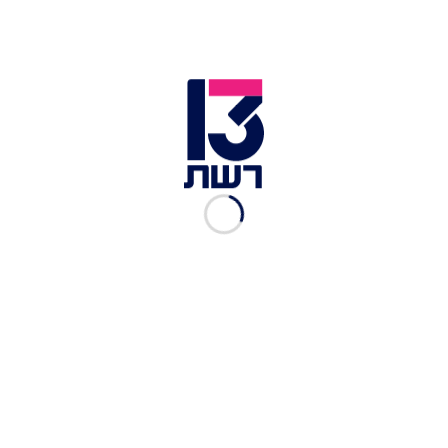
לקראת הדיון, בתנועת "בוחרים במשפחה" שיגרו
מכתב ליו"ר ועדת החינוך ח"כ יוסי טייב (ש"ס), בו
תקפו את עצם קיום הדיון: "כותבי הבקשה נמצאים
ביקום אחר ולא מודעים לכך שמדינת ישראל נמצאת
במלחמה כבר יותר מחצי שנה, מציאות שמחייבת
קיצוץ בכל מה שלא תורם למאמץ המלחמתי ולניצחון".
בתנועה התנערו מהטענה כי חלה עלייה באלימות כלפי
הקהילה הגאה: "נטען כי בשנה החולפת חלה עלייה של
400% באלימות כלפי להטבי"ם", כתבו, והוסיפו כי
הנתון "נראה מופרך - אלא אם כן הכוונה לאלימות
שהפעילו מחבלי הנוח'בה כלפי כלל אזרחי המדינה