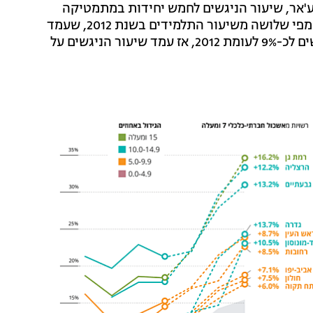
ע'אר, שיעור הניגשים לחמש יחידות במתמטיקה
בשנת 2018 הגיע ל-17.3% - יותר מהממוצע הארצי ויותר מפי שלושה משיעור התלמידים בשנת 2012, שעמד
על 5% בלבד. בשפרעם, טייבה וטירה הוכפל שיעור הניגשים לכ-9% לעומת 2012, אז עמד שיעור הניגשים על