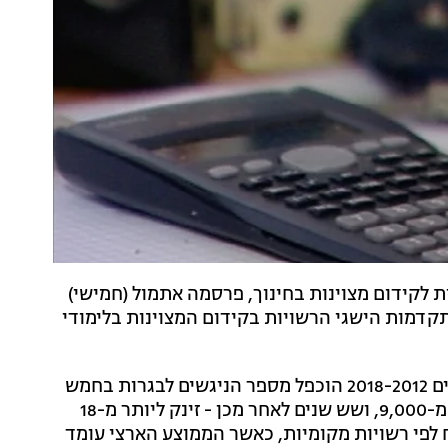
ת לקידום מצוינות בחינוך, פרסמה אתמול (חמישי)
קדמות הישגי הרשויות בקידום המצוינות בלימודי
מהדוח, שנשען על נתוני משרד החינוך, עולה כי בין השנים 2018-2012 הוכפל מספר הניגשים לבגרות בחמש
יחידות במתמטיקה - שבראשית התקופה עמד על פחות מ-9,000, ושש שנים לאחר מכן - זינק ליותר מ-18
 לפי רשויות מקומיות, כאשר הממוצע הארצי עומד