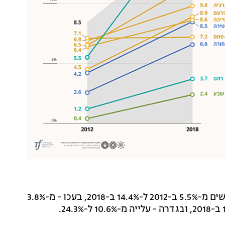
הישגים בולטים נרשמו בבאר שבע - שם עלה שיעור הניגשים מ-5.5% ב-2012 ל-14.4% ב-2018, בעכו - מ-3.8%