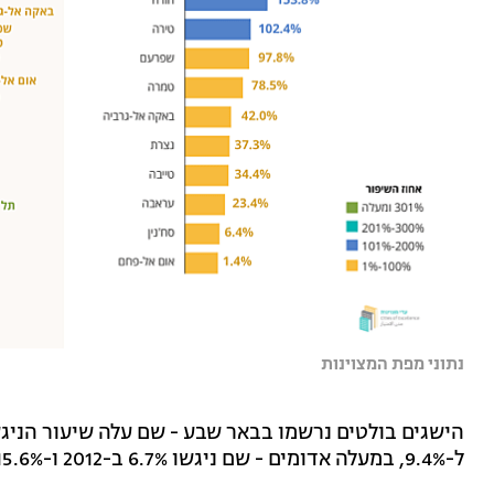
נתוני מפת המצוינות
ל-9.4%, במעלה אדומים - שם ניגשו 6.7% ב-2012 ו-15.6% ב-2018, ובגדרה - עלייה מ-10.6% ל-24.3%.