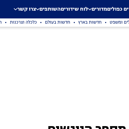
.
Application error: a clien
ים כפולים
מדורים
לוח שידורים
השותפים
צרו קשר
ים ומשפט
חדשות בארץ
חדשות בעולם
כלכלה וצרכנות
ת