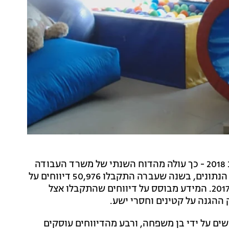
חלה עלייה של 8% בדיווחים על התעללות בקטינים בשנת 2018 - כך עולה מהדוח השנתי של משרד העבודה
והרווחה והשירותים החברתיים שפורסם היום (שני). לפי הנתונים, בשנה שעברה התקבלו 50,976 דיווחים על
התעללות בקרב ילדים ונוער. זאת, לעומת 47,447 בשנת 2017. המידע מבוסס על דיווחים שהתקבלו אצל
 ההגנה על קטינים וחסרי ישע.
המקרים המדווחים נעשים על ידי בן משפחה, ורבע מהדיווחים עוסקים