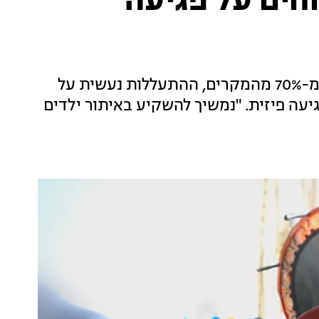
ה של 8% בדיווחים על פגיעה
מנתוני משרד העבודה והרווחה עולה כי ביותר מ-70% מהמקרים, ההתעללות נעשית על
יעה פיזית. "נמשיך להשקיע באיתור ילדים