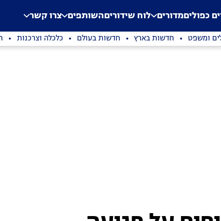
.
Application error: a clien
ים כפולים
מדורים
לוח שידורים
השותפים
צרו קשר
ים ומשפט
חדשות בארץ
חדשות בעולם
כלכלה וצרכנות
ת