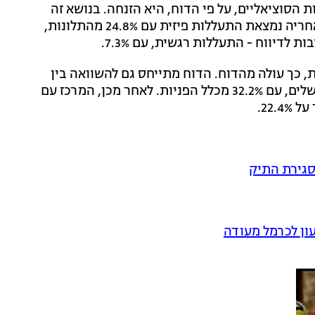
 הסוציאליים, על פי הדוח, היא הזנחה. בנושא זה
התקבלו כ-14 אלף תלונות, המהוות כ-30% מהדיווחים. אחריה נמצאת התעללות פיזית עם 24.8% מהתלונות,
רים היו בפגיעה בבנים, לעומת 46.9% בבנות, כך עולה מהדוח. הדוח מתייחס גם להשוואה בין
מחוזות, כשמספר הדיווחים הגבוה ביותר היה במחוז ירושלים, עם 32.2% מכלל הפניות. לאחר מכן, המרכז עם
סגירת התיק
ן לכרמל מעודה