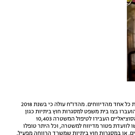
הנתונים בדוח מתייחסים גם לסוג הטיפול שבוצע בעקבות כל אחד מהדיווחים. מהדו"ח עולה כי בשנת 2018
ם, והועברו בצו בית משפט למסגרות חוץ ביתיות כגון
פנימיות, אומנה ועוד. כמו כן נכתב במסמך כי העובדים הסוציאליים העבירו לטיפול המשטרה 10,403
חובת הדיווח. 1,710 מקרים הוגשו לוועדת פטור מדיווח למשטרה, וכל היתר טופלו
, או במסגרות חוץ ביתיות שמשרד הרווחה מפעיל.