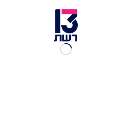
זיכרון ביד ושם
לקראת יום השואה הבין-לאומי: 192 אלף ניצולים חיים
בישראל
הצלם הבין-לאומי מרטין שולר בצילומי הפרויקט לציון 75 שנה
לשחרור אושוויץ | צילום: חדשות 13
שולר הגרמני הודה שעבורו הפרויקט נוגע במקום