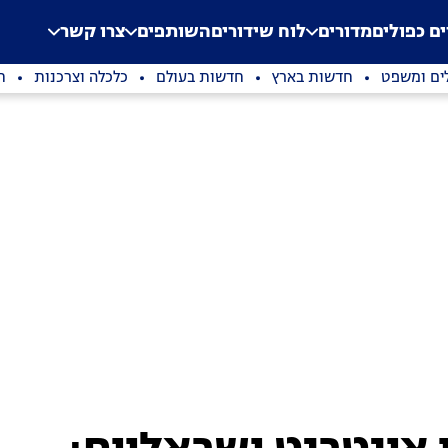
.
Application error: a clien
ים כפולים
מדורים
לוח שידורים
השותפים
צרו קשר
ים ומשפט
חדשות בארץ
חדשות בעולם
כלכלה וצרכנות
ת