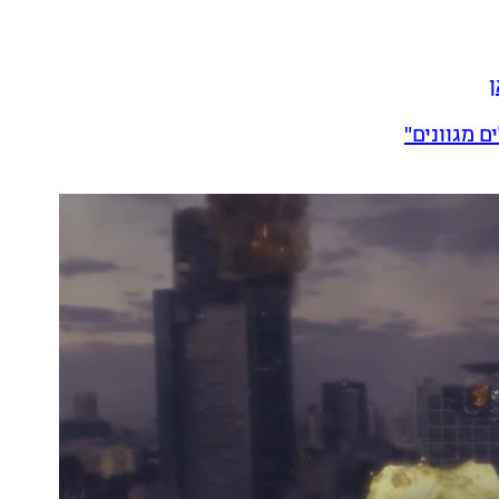
ן
 מגוונים"