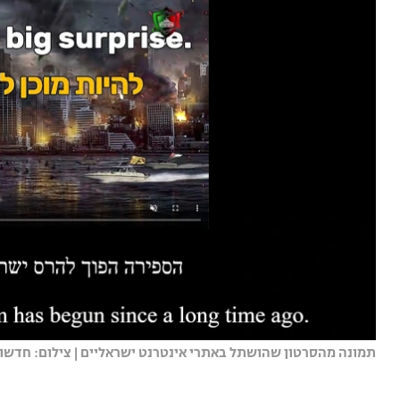
תמונה מהסרטון שהושתל באתרי אינטרנט ישראליים | צילום: חדשות 