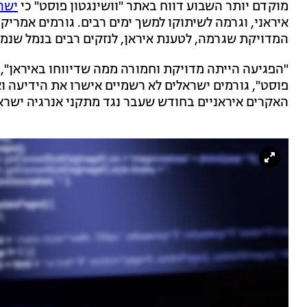
מוקדם יותר השבוע דווח באתר "וושינגטון פוסט" כי
ישר
איראני, וגרמה לשיתוקו למשך ימים רבים. גורמים אמריק
המדויקת שגרמה, לטענת איראן, לנזקים רבים בנמל שנמ
"הפגיעה הייתה מדויקת וחמורה ממה שדיווחו באיראן", א
פוסט", גורמים ישראלים לא רשמיים אישרו את הידיעה ו
האקרים איראניים בחודש שעבר נגד מתקני אנרגיה ישראלי