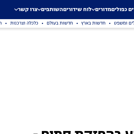
.
Application error: a clien
ים כפולים
מדורים
לוח שידורים
השותפים
צרו קשר
ים ומשפט
חדשות בארץ
חדשות בעולם
כלכלה וצרכנות
ת