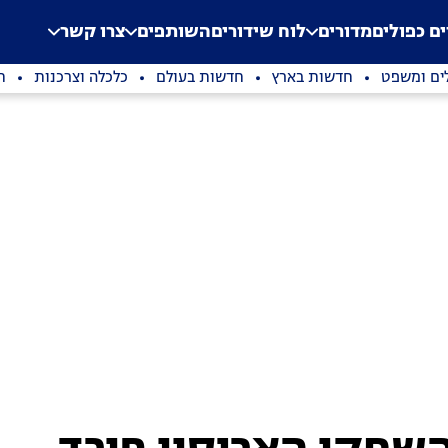
.
Application error: a clien
ים כפולים
מדורים
לוח שידורים
השותפים
צרו קשר
ים ומשפט
חדשות בארץ
חדשות בעולם
כלכלה וצרכנות
ת