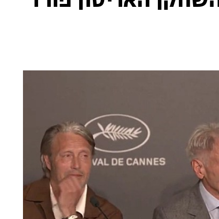
יאנה ג'ונס בן 80: השחקן האריסון פורד