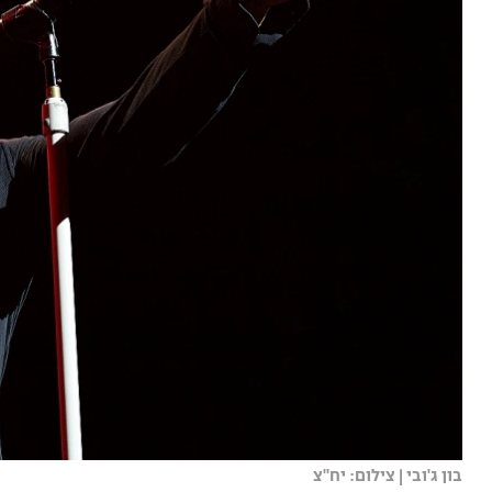
בון ג'ובי | צילום: יח"צ