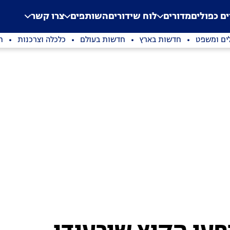
.
Application error: a clien
ים כפולים
מדורים
לוח שידורים
השותפים
צרו קשר
ים ומשפט
חדשות בארץ
חדשות בעולם
כלכלה וצרכנות
ת