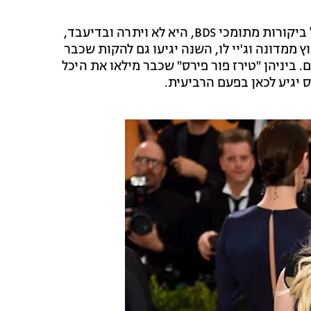
אפילו מדונה שהגיעה השנה לישראל, חטפה קיתונות של ביקורות מתומכי BDS, היא לא ויתרה ובדיעבד,
ממדונה וג'יי לו, השנה יגיעו גם להקות שכבר
. ביניהן "טירז פור פירס" שכבר מילאו את היכל
נס יגיע לכאן בפעם הרביעית.