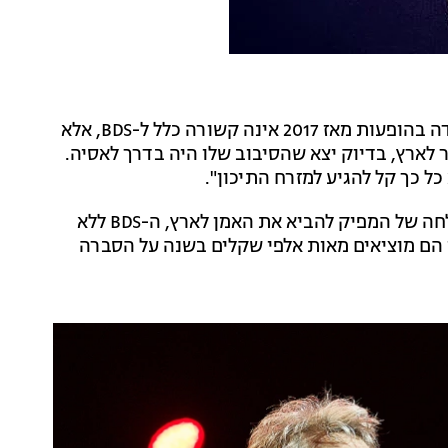
לטענת מריו אורלובסקי מ"טאלנט מיוזיק איוונטס", הירידה בהופעות מאז 2017 אינה קשורה כלל ל-BDS, אלא
סטין ביבר לארץ, בדיוק יצא שהסיבוב שלו היה בדרך לאסיה.
כל כך קל להגיע למזרח התיכון".
למרות שהתזמון של סיבוב הופעות הוא חלק חשוב בהצלחה של המפיק להביא את האמן לארץ, ה-BDS ללא
י הם מוציאים מאות אלפי שקלים בשנה על הסברה