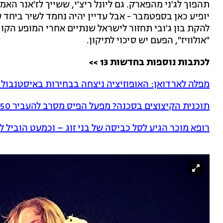
תהפוך לג'ני מהפארק. גם ליונל ריצ'י, ששייך לז'אנר ה
יופיע כאן בספטמבר - אבל עדיין יהיה נחמד לשיר ביחד 
להקת בון ג'ובי תחזור לישראל שנתיים אחרי המופע הק
"אולוויז", הפעם יש סיכוי לתיקון.
לכתבות נוספות בחדשות 13 >>
מפלה לארדואן: האופוזיציה ניצחה בבחירות באיסטנבול
תוכנית הקיצוצים בסכנה? מפעל הפיס מסרב להעביר 150 מיליון שקל
רופא מוכר הגיע לסל כביסה של בני זוג – וכמעט הוביל ל