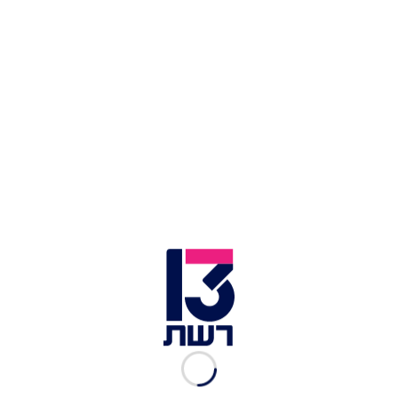
בטענה שלא ידעו שמדובר באירוע בהפרדה וכי אינם
יכולים לחתור תחת מטרה חשובה כמו שיוויון נשים
למען המטרה החשובה לשמה מתקיים האירוע. עם
זאת, הרב פירר הודיע כי האירוע יתקיים וכי אנשים
כבר קנו כרטיסים ולא מתכוונים להחזיר להם את
הכסף, המיועד לתרומות.
השופטת שהוציאה כרטיס צהוב לקאקה בשביל סלפי:
"הוא היה המום"
מאז פתיחת הנתיבים המיוחדים: עלייה בדרישה
לנסיעות שיתופיות
עקב דבריו על רצח רבין: ד"ר קידר זומן לוועדת
משמעת בבר אילן