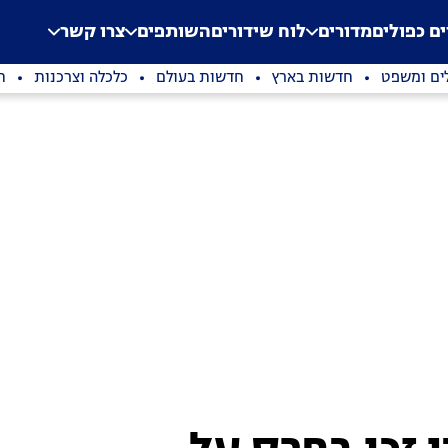
.
Application error: a clien
ים כפולים
מדורים
לוח שידורים
השותפים
צרו קשר
ים ומשפט
חדשות בארץ
חדשות בעולם
כלכלה וצרכנות
ת