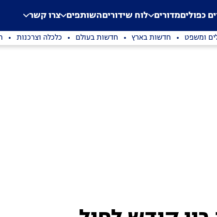
.
Application error: a clien
ים כפולים
מדורים
לוח שידורים
השותפים
צרו קשר
ים ומשפט
חדשות בארץ
חדשות בעולם
כלכלה וצרכנות
ת