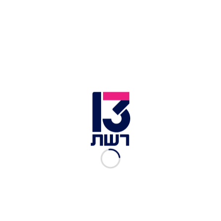
– אותנו, את העם בישראל. יהי זכרו ברוך".
מאיר שלו | צילום: שיר תורם, פלאש 90
שר התרבות והספורט מיקי זוהר ספד גם הוא:
"הצטערתי לשמוע על פטירתו של הסופר מאיר שלו.