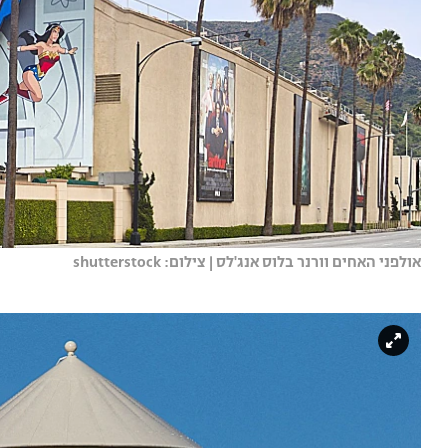
אולפני האחים וורנר בלוס אנג'לס | צילום: shutterstock