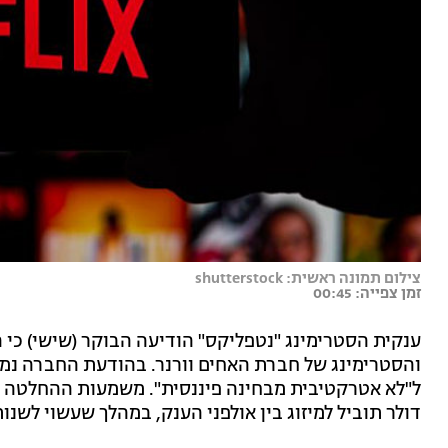
צילום תמונה ראשית: shutterstock
זמן צפייה: 00:45
ענקית הסטרימינג "נטפליקס" הודיעה הבוקר (שישי) כי 
והסטרימינג של חברת האחים וורנר. בהודעת החברה נ
דולר תוביל למיזוג בין אולפני הענק, במהלך שעשוי לשנו