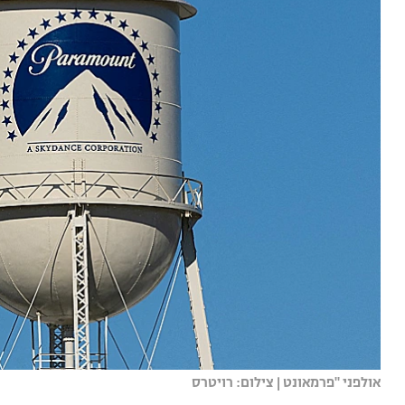
אולפני "פרמאונט | צילום: רויטרס