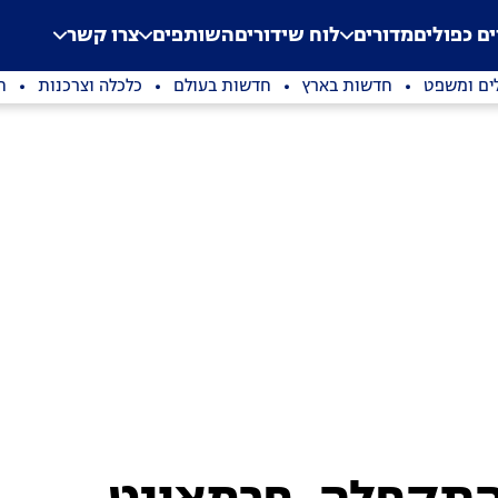
.
Application error: a clien
ים כפולים
מדורים
לוח שידורים
השותפים
צרו קשר
ים ומשפט
חדשות בארץ
חדשות בעולם
כלכלה וצרכנות
ת