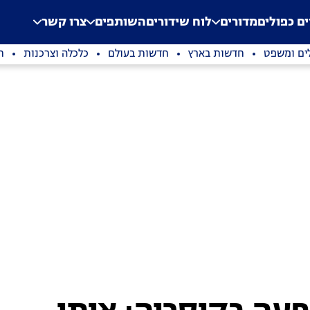
.
Application error: a clien
ים כפולים
מדורים
לוח שידורים
השותפים
צרו קשר
ים ומשפט
חדשות בארץ
חדשות בעולם
כלכלה וצרכנות
ת