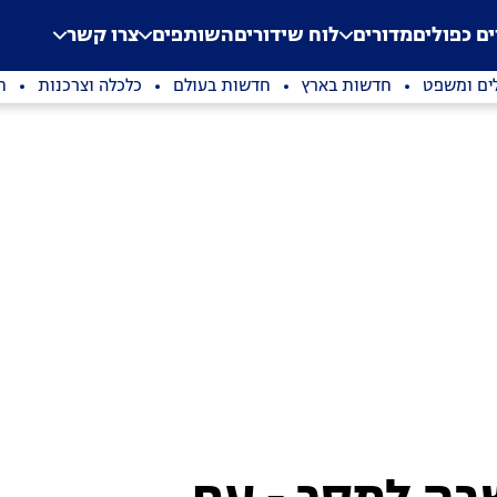
.
Application error: a clien
ים כפולים
מדורים
לוח שידורים
השותפים
צרו קשר
ים ומשפט
חדשות בארץ
חדשות בעולם
כלכלה וצרכנות
ת