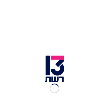
דורין, ויחד השניים מעלים הצגת תיאטרון בשפה
הוותיקה במסגרת תיאטרון היידישפיל. גלעדי דובר
היידיש השוטפת הקריא קטע מתוך הספר החדש-ישן:
"מ"ר און מר"ס דורזלי, פון דער ליגוסטער־גאס נומער
פיר", קטע המתאר את קורותיהם של מר וגברת דרסלי
- הלא הם דודיו של הקוסם הצעיר.
כתבות נוספות בחדשות 13 >>
ביבשה ובאוויר: פער הזיהום בין השירותים בנתב"ג
לזה שעל המטוס
שיטת אבחון חדשה לנגיף הקורונה בסין: יותר מ-60
אלף נדבקו
סכנות הטיקטוק: האתגרים שעלולים להיגמר בפציעה
מסוכנת