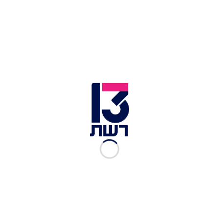
בקרב ילדות - אבל לא רק, הוא סרט האנימציה השני
המכניס ביותר, עם הכנסות של כמעט מיליארד ו-300
מיליון דולר מהסרט בלבד - לא כולל מוצרים נלווים -
ויש, מסתבר, המון כאלה. "תכשיטים, בובות,
תחפושות, פיג'מות ואפילו מיקרופון" - והכול של
גיבורות הסרט, האחיות אנה ואלזה.
לכתבות נוספות בחדשות 13 >>
חופשות, סיגרים ושמפניה בבריכה: תמלולי חקירת
תיק 1000 נחשפים
סקר חדשות 13: גנץ מוביל במנדט על רה"מ – שמנצח
בבחירות ישירות
יממה אלימה: כך משפיעה המתיחות הפוליטית על
הרחוב הישראלי