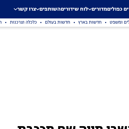
.
Application error: a clien
ים כפולים
מדורים
לוח שידורים
השותפים
צרו קשר
ים ומשפט
חדשות בארץ
חדשות בעולם
כלכלה וצרכנות
ת