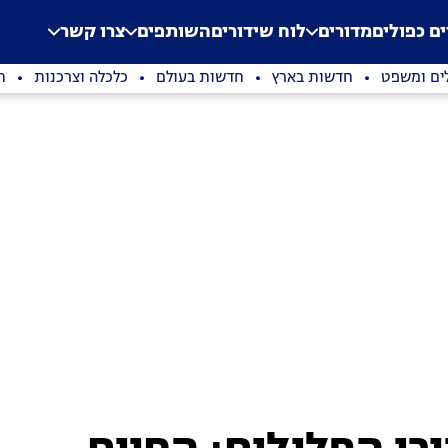
.
Application error: a clien
ים כפולים
מדורים
לוח שידורים
השותפים
צרו קשר
ים ומשפט
חדשות בארץ
חדשות בעולם
כלכלה וצרכנות
ת