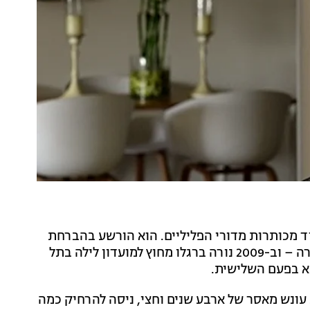
רד מכותרות מדורי הפליליים. הוא הורשע בהברחת
סמים ובזיוף צ'קים, נעצר ללילה אחד בחשד לתקיפת צעירה – וב-2009 נורה ברגלו מחוץ למועדון לילה בתל
 עונש מאסר של ארבע שנים וחצי, ניסה להרחיק כמה