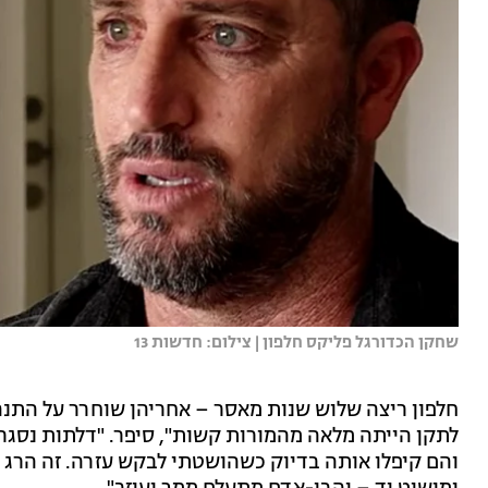
שחקן הכדורגל פליקס חלפון | צילום: חדשות 13
חלפון ריצה שלוש שנות מאסר – אחריהן שוחרר על התנה
לתקן הייתה מלאה מהמורות קשות", סיפר. "דלתות נסגרו ל
והם קיפלו אותה בדיוק כשהושטתי לבקש עזרה. זה הרג או