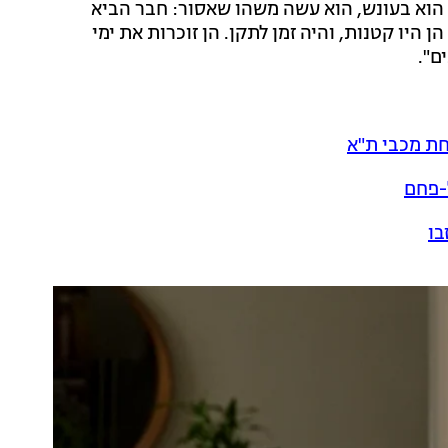
 הוא בעונש, הוא עשה משהו שאסור: חבר הביא
ן היו קטנות, והיה זמן לתקן. הן זוכרות את ימי
ם".
חת מכבי ת"א
ל-פחם
בו