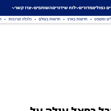
.
Application error: a clien
ים כפולים
מדורים
לוח שידורים
השותפים
צרו קשר
ים ומשפט
חדשות בארץ
חדשות בעולם
כלכלה וצרכנות
ת