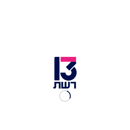
ארז אוחיון, השף הישראלי שזכה בכוכב מישלן | צילום: חדשות 13
אוחיון המשיך לתאר כיצד התגלגל בעולם הקולינריה:
"הייתי בניו יורק, ואחרי שעבדתי שם כשנתיים, פגשתי
בחורה מקסימה שהיום היא אשתי. היא הביאה אותי
לאזור מדהים באיטליה והתאהבתי. בפירנצה, הגעתי
למסעדה ששבועיים לאחר מכן קיבלה כוכב מישלן ואני
הייתי הסו-שף. היה לי מזל לעבוד שנתיים עם השף