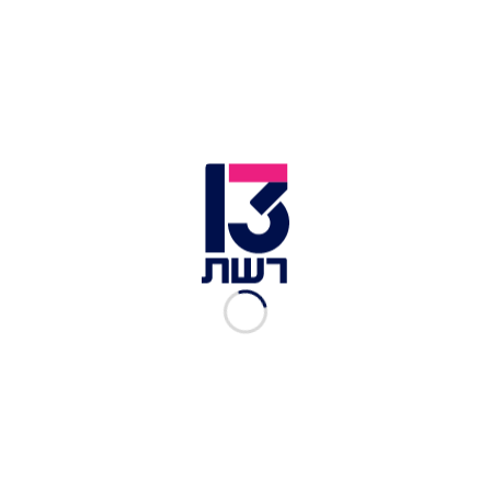
של רבקה מיכאלי ברשת ב'. בשנת 1973 החל לשמש
כעורך מוזיקה בגלי צה"ל, ובהמשך כיהן כראש מחלקת
המוזיקה של התחנה. בשנת 2014 עבר לשדר בתחנת
הרדיו 88FM, ובשנת 2017 חזר לגלי צה"ל, וכן החל
לשדר את התוכנית השבועית "פעמיים כי דוב" ברדיו
הקצה. לנץ הותיר אחריו אישה, בת ושני נכדים.