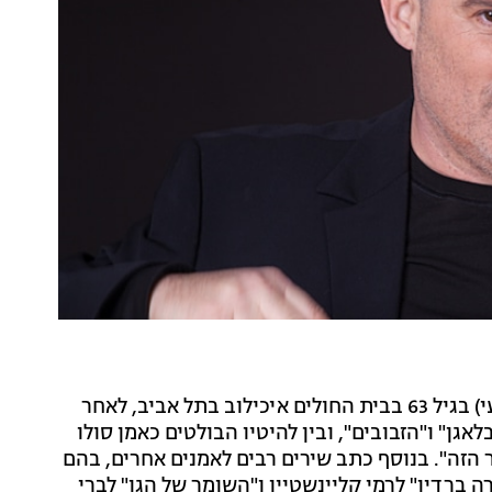
המוזיקאי, היוצר והשחקן דן תורן הלך לעולמו היום (רביעי) בגיל 63 בבית החולים איכילוב בתל אביב, לאחר
ן" ו"הזבובים", ובין להיטיו הבולטים כאמן סולו
ר הזה". בנוסף כתב שירים רבים לאמנים אחרים, בהם
רה ברדיו" לרמי קליינשטיין ו"השומר של הגן" לברי