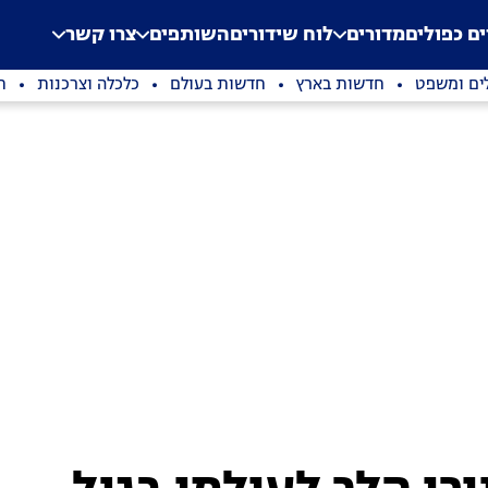
.
Application error: a clien
ים כפולים
מדורים
לוח שידורים
השותפים
צרו קשר
ים ומשפט
חדשות בארץ
חדשות בעולם
כלכלה וצרכנות
ת