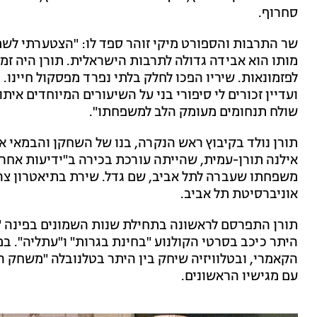
סחרוף.
שר התרבות והספורט מיקי זוהר ספד לו: "הצטערתי לשמו
מותו הוא אבידה גדולה לתרבות הישראלית. תורן היה זמר
לפזמונאות. שיריו הפכו לחלק בלתי נפרד מפסקול חיינו. 
ועדיין זכורים לי סיפורי בני על השיעורים המיוחדים איתו.
שולח תנחומים מעומק הלב למשפחתו".
תורן נולד בקיבוץ ראש הנקרה, בנו של השחקן והבמאי איל
אילנה תורן-עמית, שהייתה עורכת בכירה ב"ידיעות אחרו
משפחתו שעברה לתל אביב, שם גדל. שירת בתיאטרון צה"ל
אוניברסיטת תל אביב.
תורן התפרסם לראשונה בתחילת שנות השמונים בפינה "על
היתר כיכב בסרטי הקולנוע "בחינת בגרות" ו"עתליה". במ
הקאמרי, ובטלוויזיה שיחק בין היתר בטלנובלה "משחק הח
עם מגישיו הראשונים.