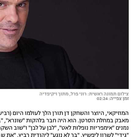
צילום תמונה ראשית: רוני פרל, מתוך ויקיפדיה
זמן צפייה: 02:24
מאבק במחלת הסרטן. הוא היה חבר בלהקות "שונרא", "בלאג
נמנים "אימפריות נופלות לאט", "לבן על לבן" ו"שוב השק
"גידי" לשרון ליפשיץ, "בך לא נוגע" ליהודית רביץ, "את ש