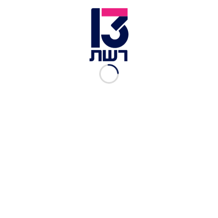
אסתר שמיר, 2005 | צילום: משה שי, פלאש 90
בשנת 1984 יצא אלבומה השני, "קלף חזק", ושנה לאחר
מכן הוציאה ספר שירה בשם "צעד אחד לפני הנהר".
בשנת 1987 יצא אלבומה השלישי, "עד הסוף", ובשנת
1988 יצא אלבומה הרביעי, "דו קיום באהבה". בשנת
2003, 15 שנים לאחר אלבומה הקודם, הוציאה שמיר