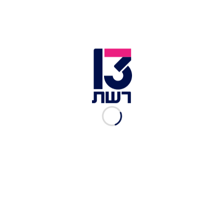
רומן זדורוב ותאיר ראדה
כזכור, בשבוע שעבר פורסם לראשונה בחדשות 13 כי
פרקליט המדינה פגש את עורך דינו של זדורוב ודן עמו
במשפט החוזר ובסוגיית שחרורו
. בפגישה השתתפו
גם המשנה לפרקליט לעניינים פליליים מומי למברגר
ומנהלת המחלקה הפלילית.