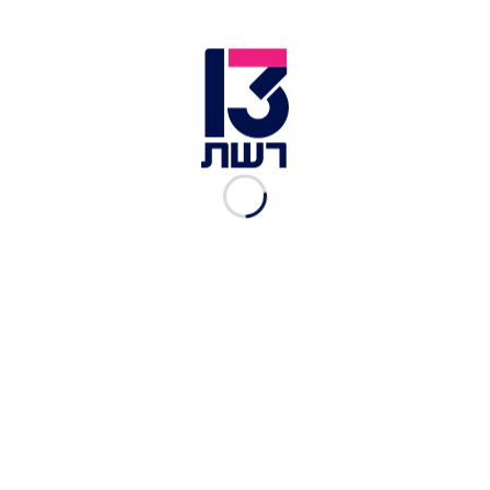
כך נציל את הנשים והילדות מהרצח הבא״.
''הלם לכולם''. זירת אירוע דקירה בהוד השרון | צילום: חדשות 13
"עוד רצח מזעזע", הוסיפרה יו"ר ויצו ישראל, אורה
כורזים, "הפעם גם הילדים משלמים את מחיר הטירוף,
ועוד משפחה אשר לצערנו תכנס לסטטיסטיקה