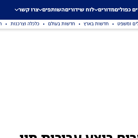
.
Application error: a clien
ים כפולים
מדורים
לוח שידורים
השותפים
צרו קשר
ים ומשפט
חדשות בארץ
חדשות בעולם
כלכלה וצרכנות
ת