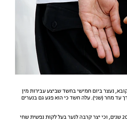
נערים חוסים באזור ירושלים, בן 50 מעין נקובא, נעצר ביום חמישי בחשד שביצע עבירות מין
 עד מחר (שני). עלה חשד כי הוא פגע גם בנערים
מחקירת המשטרה עלה כי המטפל עובד במקום יותר מ-20 שנים, וכי יצר קרבה לנער בעל לקות נפשית שחי