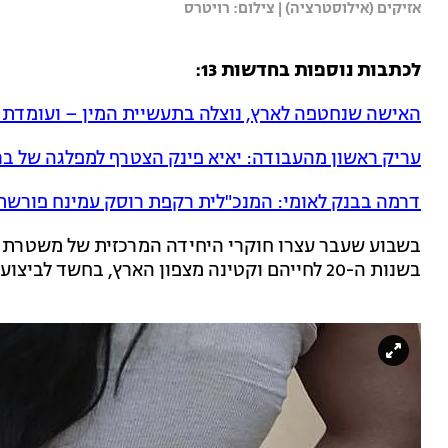
אזיקים (אילוסטרציה) | צילום: רויטרס
לכתבות נוספות בחדשות 13:
האישה שנחטפה לארץ, נוצלה בתעשיית המין – ועומדת ב
עריק ראשון מהעבודה: יאיא פינק הצטרף למפלגה של ב
דרמה בבנק לאומי: המנכ"לית רקפת רוסק עמינח פורש
בשבוע שעבר עצרו חוקרי היחידה המרכזית של משטרת י
בשנות ה-20 לחייהם וקטינה מצפון הארץ, בחשד לביצוע שורה של עבירות מין בקטינה.