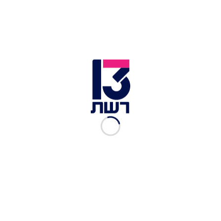
פאראמדיק מד"א אלדד בנשטיין וחובשי מד"א שמואל
אורלוב ושמעון זלץ, שהגיעו לזירת הרצח בפסגת זאב,
סיפרו: "היינו סמוך מאוד למקום והגענו מיד לזירה,
ראינו גבר בשנות ה-30 שוכב על המדרכה מחוסר
הכרה עם פציעות חודרות. הענקנו לו טיפול מציל חיים
והעלנו אותו לניידת טיפול נמרץ ופינינו אותו בדחיפות
לבית החולים תוך טיפול כשמצבו אנוש. גבר כבן 25
התהלך במקום ולאחר בדיקות רפואיות הוא לא נזקק
לפינוי".