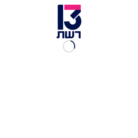
ירין שרף | צילום: פייסבוק
כאמור, בחודש מארס הואשם שרף באונס קטינה בת
14 במלונית קורונה. על פי
כתב האישום
, הוא פגש
במלונית את הנערה שהגיעה לשם לצרכי בידוד, מספר
ימים קודם לכן. בין השניים לא הייתה היכרות
מוקדמת. באותו היום פנה שרף לקטינה באינסטגרם
והציע לה לשבת עמו ועם אחרים במרפסת. בהמשך
השיחה הציעה הקטינה לנאשם לעלות לחדרה.
לאחר שהקטינה ראתה בפרופיל הנאשם בטיק טוק את