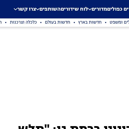
.
Application error: a clien
ים כפולים
מדורים
לוח שידורים
השותפים
צרו קשר
ים ומשפט
חדשות בארץ
חדשות בעולם
כלכלה וצרכנות
ת